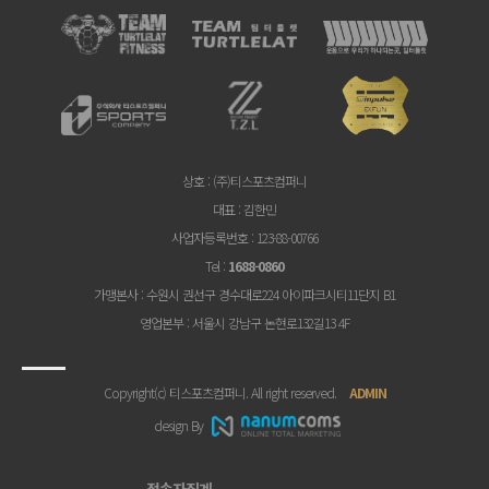
상호
: (주)티스포츠컴퍼니
대표
: 김한민
사업자등록번호
: 123-88-00766
Tel
:
1688-0860
가맹본사
: 수원시 권선구 경수대로224 아이파크시티11단지 B1
영업본부
: 서울시 강남구 논현로132길13 4F
Copyright(c) 티스포츠컴퍼니. All right reserved.
ADMIN
design By