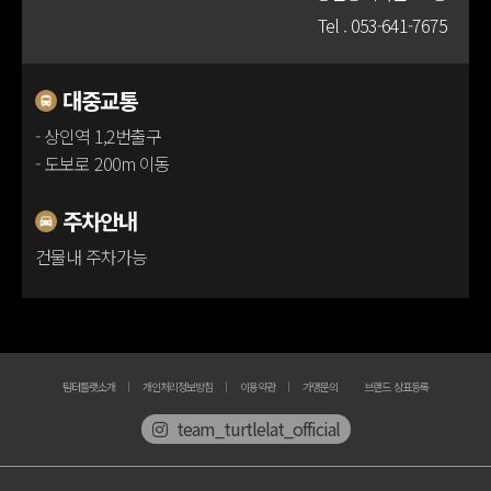
Tel .
053-641-7675
100m
대중교통
- 상인역 1,2번출구
- 도보로 200m 이동
주차안내
건물내 주차가능
팀터틀랫소개
개인처리정보방침
이용약관
가맹문의
브랜드 상표등록
team_turtlelat_official