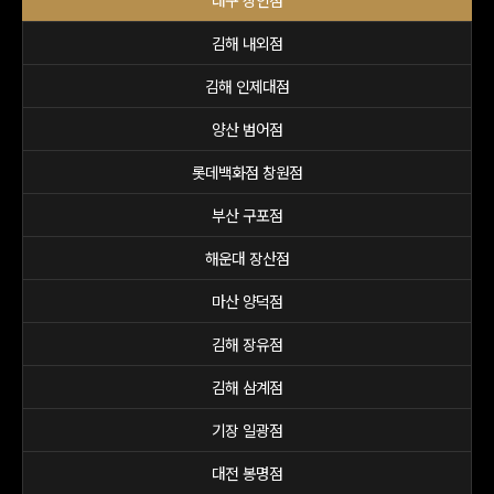
대구 상인점
김해 내외점
김해 인제대점
양산 범어점
롯데백화점 창원점
부산 구포점
해운대 장산점
마산 양덕점
김해 장유점
김해 삼계점
기장 일광점
대전 봉명점