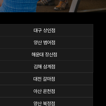
대구 상인점
양산 범어점
해운대 장산점
김해 삼계점
대전 갈마점
아산 온천점
양산 북정점