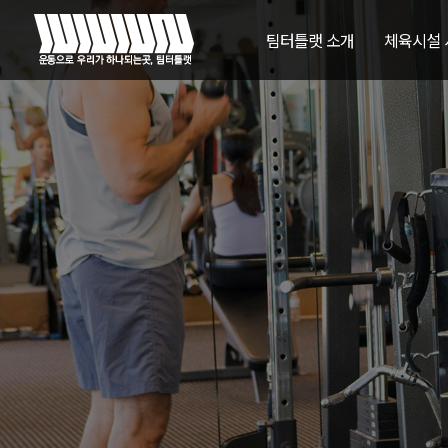
팀터틀랫 소개
체육시설