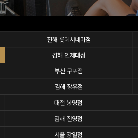
진해 롯데시네마점
김해 인제대점
부산 구포점
김해 장유점
대전 봉명점
김해 진영점
서울 강일점