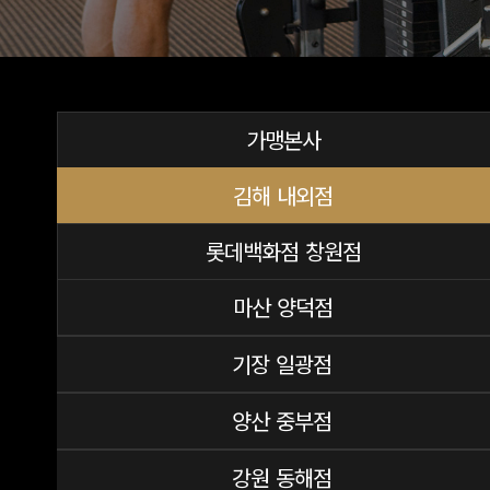
가맹본사
김해 내외점
롯데백화점 창원점
마산 양덕점
기장 일광점
양산 중부점
강원 동해점