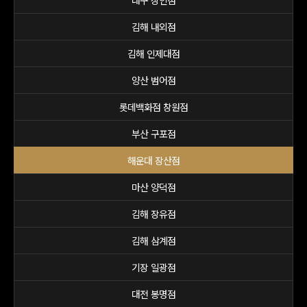
대구 상인점
김해 내외점
김해 인제대점
양산 범어점
롯데백화점 창원점
부산 구포점
해운대 장산점
마산 양덕점
김해 장유점
김해 삼계점
기장 일광점
대전 봉명점