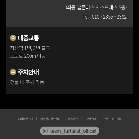
(좌동 홈플러스 익스프레스 5층)
100m
Tel .
010 - 2355 - 2382
대중교통
장산역 1번, 3번 출구
도보로 200m 이동
주차안내
건물 내 주차 가능
팀터틀랫소개
개인처리정보방침
이용약관
가맹문의
브랜드 상표등록
team_turtlelat_official