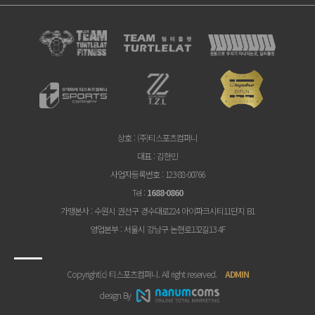
상호
: (주)티스포츠컴퍼니
대표
: 김한민
사업자등록번호
: 123-88-00766
Tel
:
1688-0860
가맹본사
: 수원시 권선구 경수대로224 아이파크시티11단지 B1
영업본부
: 서울시 강남구 논현로132길13 4F
Copyright(c) 티스포츠컴퍼니. All right reserved.
ADMIN
design By