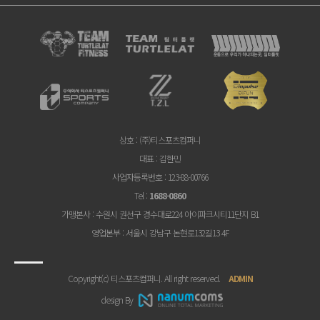
상호
: (주)티스포츠컴퍼니
대표
: 김한민
사업자등록번호
: 123-88-00766
Tel
:
1688-0860
가맹본사
: 수원시 권선구 경수대로224 아이파크시티11단지 B1
영업본부
: 서울시 강남구 논현로132길13 4F
Copyright(c) 티스포츠컴퍼니. All right reserved.
ADMIN
design By