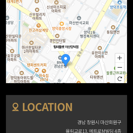
팀터틀랫 마산양덕점
LOCATION
경남 창원시 마산회원구
율림교로13, 메트로M빌딩 4층