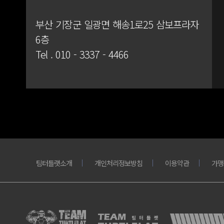
부산 기장군 일광면 해송1로25 삼보프라자
6층
Tel .
010 - 3337 - 4466
팀터틀랫소개
개인처리정보방침
이용약관
가맹