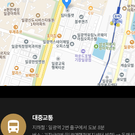
대중교통
지하철 : 일광역 2번 출구에서 도보 8분
버스 : 기장군8번 (일광면행정복지센터 방향) → 동해