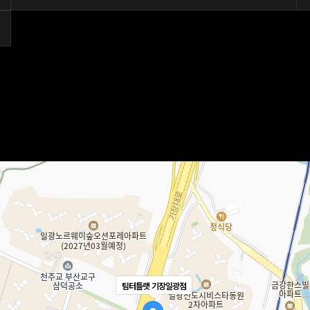
팀터틀랫 기장일광점