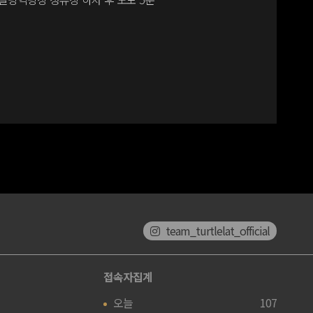
team_turtlelat_official
접속자집계
오늘
107