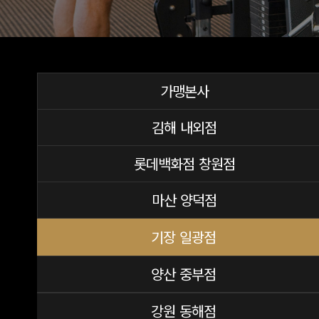
가맹본사
김해 내외점
롯데백화점 창원점
마산 양덕점
기장 일광점
양산 중부점
강원 동해점