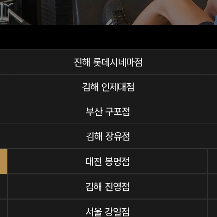
진해 롯데시네마점
김해 인제대점
부산 구포점
김해 장유점
대전 봉명점
김해 진영점
서울 강일점