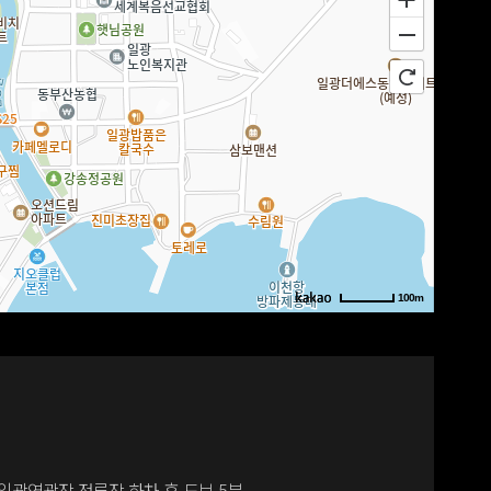
100m
선일광역광장 정류장 하차 후 도보 5분