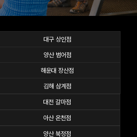
대구 상인점
양산 범어점
해운대 장산점
김해 삼계점
대전 갈마점
아산 온천점
양산 북정점