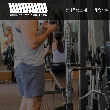
팀터틀랫 소개
체육시설