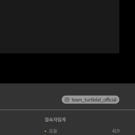
team_turtlelat_official
접속자집계
오늘
419