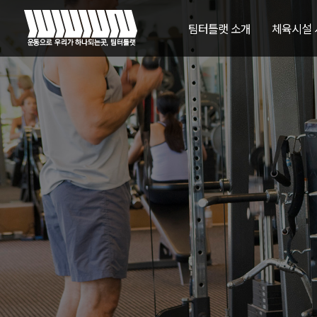
팀터틀랫 소개
체육시설