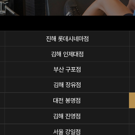
진해 롯데시네마점
김해 인제대점
부산 구포점
김해 장유점
대전 봉명점
김해 진영점
서울 강일점