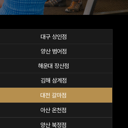
대구 상인점
양산 범어점
해운대 장산점
김해 삼계점
대전 갈마점
아산 온천점
양산 북정점