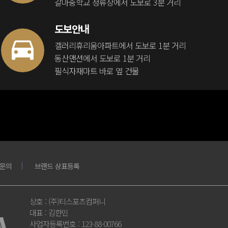
갈마중학교 정류장에서 도보로 3분 거리
도보안내
갤러리휴리움아파트에서 도보로 1분 거리
동산맨션에서 도보로 1분 거리
필식자재마트 바로 옆 건물
문의
브랜드 상표등록
상호
: (주)티스포츠컴퍼니
대표
: 김한민
사업자등록번호
: 123-88-00766