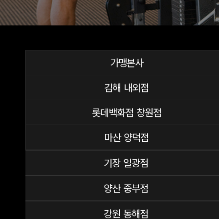
가맹본사
김해 내외점
롯데백화점 창원점
마산 양덕점
기장 일광점
양산 중부점
강원 동해점