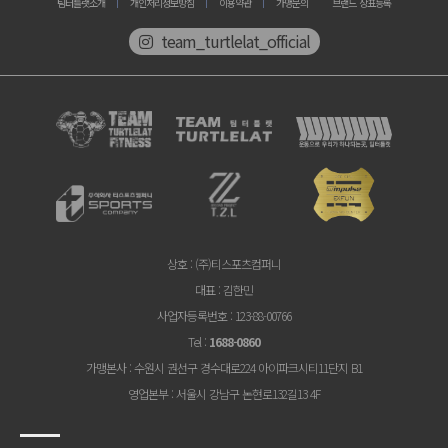
팀터틀랫소개
개인처리정보방침
이용약관
가맹문의
브랜드 상표등록
team_turtlelat_official
상호
: (주)티스포츠컴퍼니
대표
: 김한민
사업자등록번호
: 123-88-00766
Tel
:
1688-0860
가맹본사
: 수원시 권선구 경수대로224 아이파크시티11단지 B1
영업본부
: 서울시 강남구 논현로132길13 4F