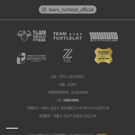
team_turtlelat_official
상호
: (주)티스포츠컴퍼니
대표
: 김한민
사업자등록번호
: 123-88-00766
Tel
:
1688-0860
가맹본사
: 수원시 권선구 경수대로224 아이파크시티11단지 B1
영업본부
: 서울시 강남구 논현로132길13 4F
Copyright(c) 티스포츠컴퍼니. All right reserved.
ADMIN