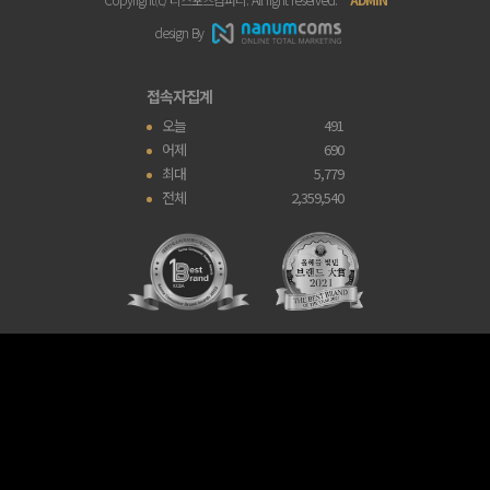
design By
접속자집계
오늘
491
어제
690
최대
5,779
전체
2,359,540