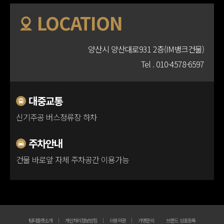
LOCATION
양산시 양산대로931 2층(IM뱅크건물)
Tel .
010-4578-6597
대중교통
신기주공 버스정류장 하차
주차안내
건물 바로앞 자체 주차공간 이용가능
팀터틀랫소개
개인처리정보방침
이용약관
가맹문의
브랜드 상표등록