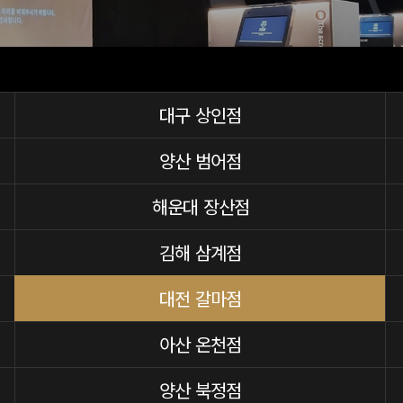
대구 상인점
양산 범어점
해운대 장산점
김해 삼계점
대전 갈마점
아산 온천점
양산 북정점