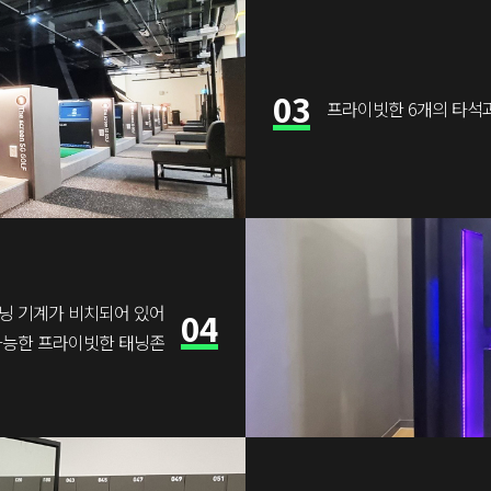
03
프라이빗한 6개의 타석과
닝 기계가 비치되어 있어
04
가능한 프라이빗한 태닝존