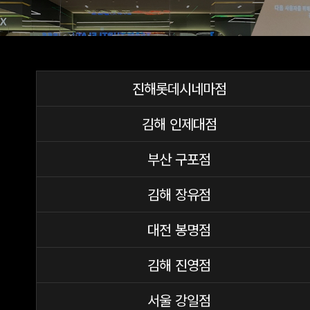
진해롯데시네마점
김해 인제대점
부산 구포점
김해 장유점
대전 봉명점
김해 진영점
서울 강일점