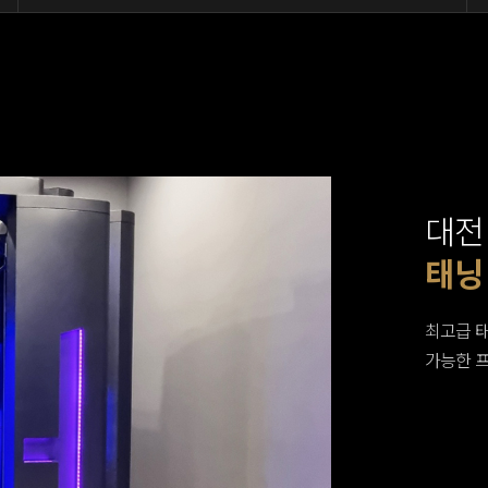
대전
대전
대기
골프
태닝
스트
웨이
G.X
건식
탈의
샤워
유산
프리
최고급 
분리된 
가능한 
스트레칭