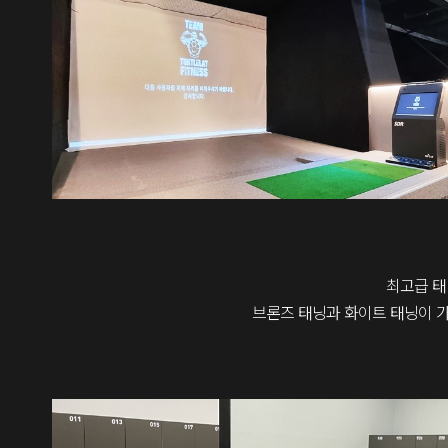
최고급 태
브론즈 태닝과 화이트 태닝이 