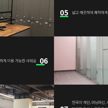
05
넓고 깨끗하여 쾌적하게
06
하게 이용 가능한 샤워실
천국의 계단, 러닝머신,