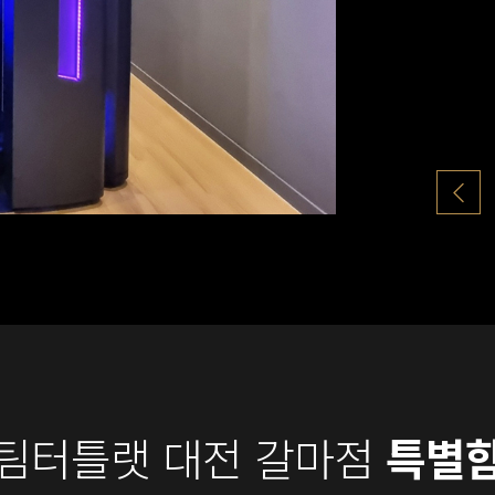
팀터틀랫 대전 갈마점
특별