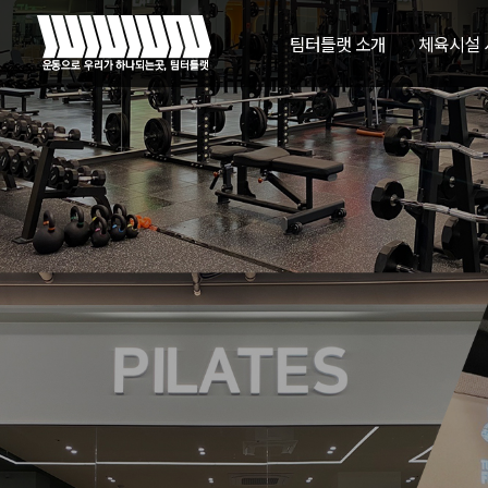
팀터틀랫 소개
체육시설