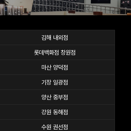
김해 내외점
롯데백화점 창원점
마산 양덕점
기장 일광점
양산 중부점
강원 동해점
수원 권선점