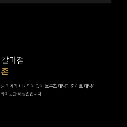
 갈마점
 갈마점
구 필라테스 존
 존
 존
레칭 존
트 존
 존
 반신욕기 존
실
실
소 존
 웨이트 존
태닝 기계가 비치되어 있어 브론즈 태닝과 화이트 태닝이
공간이 마련되어 있어 스트레칭할 때에 쾌적하게 사용 가능한
프라이빗한 태닝존입니다.
 존입니다.