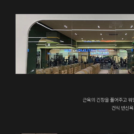
근육의 긴장을 풀어주고 워
건식 반신욕