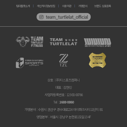
팀터틀랫소개
개인처리정보방침
이용약관
가맹문의
브랜드 상표등록
team_turtlelat_official
상호
: (주)티스포츠컴퍼니
대표
: 김한민
사업자등록번호
: 123-88-00766
Tel
:
1688-0860
가맹본사
: 수원시 권선구 경수대로224 아이파크시티11단지 B1
영업본부
: 서울시 강남구 논현로132길13 4F