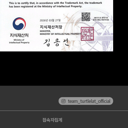
team_turtlelat_official
접속자집계