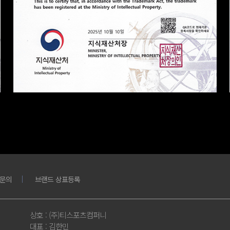
문의
브랜드 상표등록
상호
: (주)티스포츠컴퍼니
대표
: 김한민