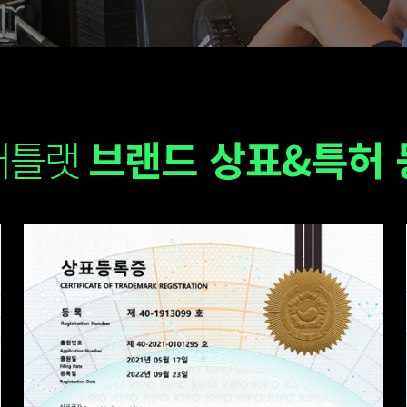
터틀랫
브랜드 상표&특허 