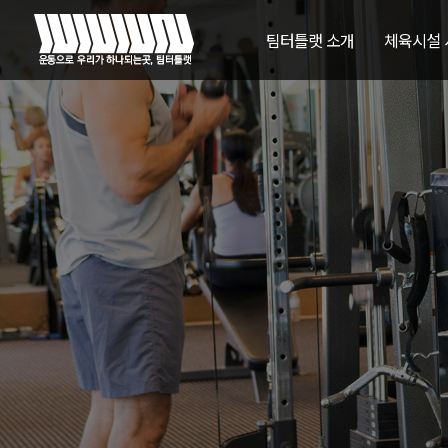
팀터틀랫 소개
체육시설