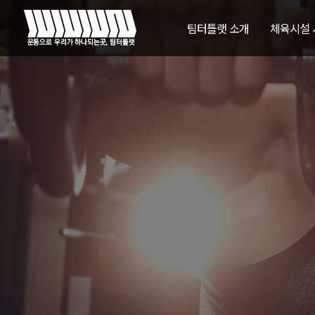
팀터틀랫 소개
체육시설