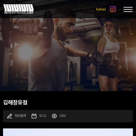
김해장유점
팀터틀랫
03-22
2091