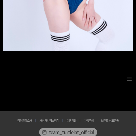
팀터틀랫소개
개인처리정보방침
이용약관
가맹문의
브랜드 상표등록
team_turtlelat_official