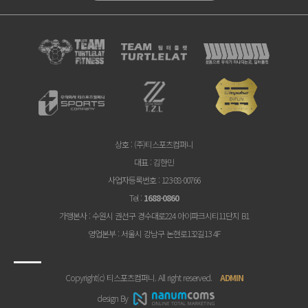
상호
: (주)티스포츠컴퍼니
대표
: 김한민
사업자등록번호
: 123-88-00766
Tel
:
1688-0860
가맹본사
: 수원시 권선구 경수대로224 아이파크시티11단지 B1
영업본부
: 서울시 강남구 논현로132길13 4F
Copyright(c) 티스포츠컴퍼니. All right reserved.
ADMIN
design By