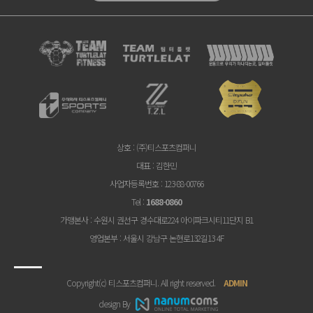
상호
: (주)티스포츠컴퍼니
대표
: 김한민
사업자등록번호
: 123-88-00766
Tel
:
1688-0860
가맹본사
: 수원시 권선구 경수대로224 아이파크시티11단지 B1
영업본부
: 서울시 강남구 논현로132길13 4F
Copyright(c) 티스포츠컴퍼니. All right reserved.
ADMIN
design By