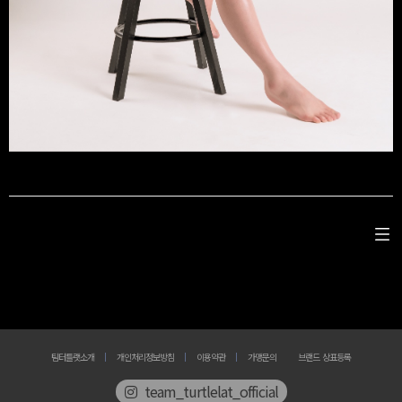
팀터틀랫소개
개인처리정보방침
이용약관
가맹문의
브랜드 상표등록
team_turtlelat_official