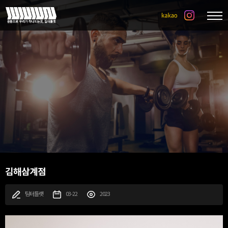
김해삼계점
팀터틀랫
03-22
2023