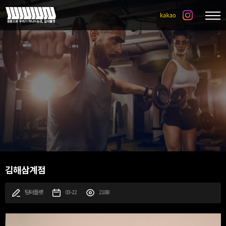
김해삼계점
팀터틀랫
03-22
2188