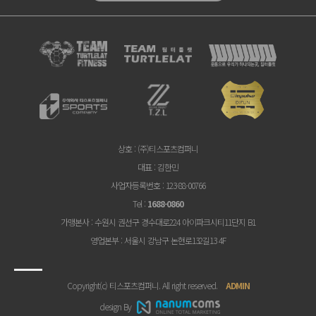
상호
: (주)티스포츠컴퍼니
대표
: 김한민
사업자등록번호
: 123-88-00766
Tel
:
1688-0860
가맹본사
: 수원시 권선구 경수대로224 아이파크시티11단지 B1
영업본부
: 서울시 강남구 논현로132길13 4F
Copyright(c) 티스포츠컴퍼니. All right reserved.
ADMIN
design By