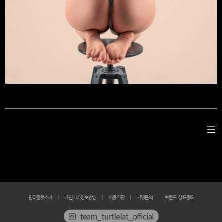
팀터틀랫소개
개인처리정보방침
이용약관
가맹문의
브랜드 상표등록
team_turtlelat_official