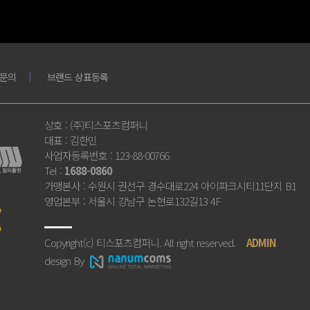
문의
브랜드 상표등록
상호
: (주)티스포츠컴퍼니
대표
: 김한민
사업자등록번호
: 123-88-00766
Tel
:
1688-0860
가맹본사
: 수원시 권선구 경수대로224 아이파크시티11단지 B1
영업본부
: 서울시 강남구 논현로132길13 4F
Copyright(c) 티스포츠컴퍼니. All right reserved.
ADMIN
design By