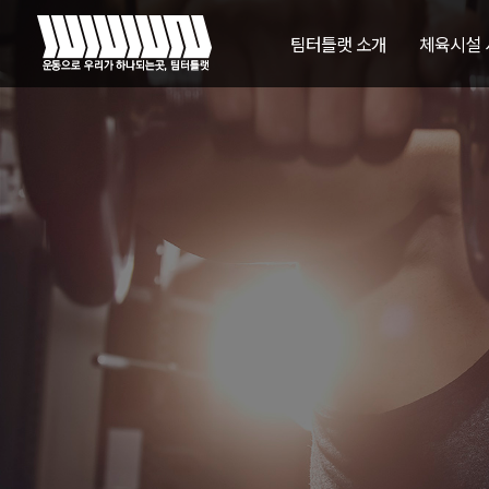
팀터틀랫 소개
체육시설