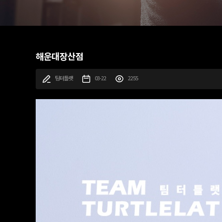
해운대장산점
팀터틀랫
03-22
2255