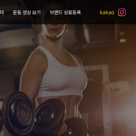
터
운동 영상 보기
브랜드 상표등록