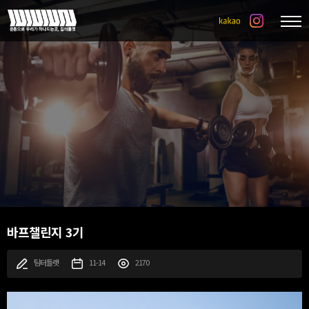
바프챌린지 3기
팀터틀랫
11-14
2170