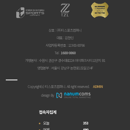
상호
: (주)티스포츠컴퍼니
대표
: 김한민
사업자등록번호
: 123-88-00766
Tel
:
1688-0860
가맹본사
: 수원시 권선구 경수대로224 아이파크시티11단지 B1
영업본부
: 서울시 강남구 논현로132길13 4F
Copyright(c) 티스포츠컴퍼니. All right reserved.
ADMIN
design By
접속자집계
오늘
353
어제
690