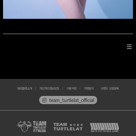
팀터틀랫소개
개인처리정보방침
이용약관
가맹문의
브랜드 상표등록
team_turtlelat_official