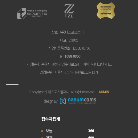
상호
: (주)티스포츠컴퍼니
대표
: 김한민
사업자등록번호
: 123-88-00766
Tel
:
1688-0860
가맹본사
: 수원시 권선구 경수대로224 아이파크시티11단지 B1
영업본부
: 서울시 강남구 논현로132길13 4F
Copyright(c) 티스포츠컴퍼니. All right reserved.
ADMIN
design By
접속자집계
오늘
366
어제
690