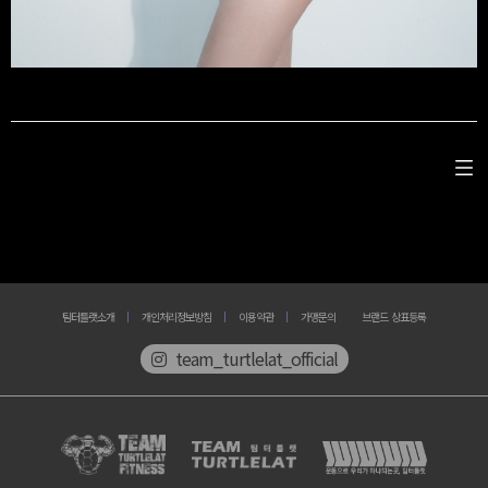
팀터틀랫소개
개인처리정보방침
이용약관
가맹문의
브랜드 상표등록
team_turtlelat_official