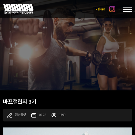
바프챌린지 3기
팀터틀랫
04-28
1799