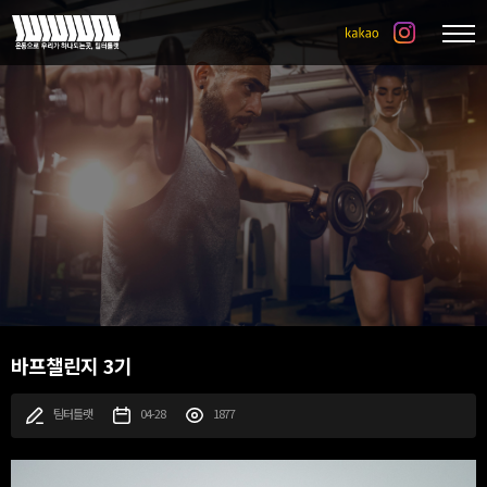
바프챌린지 3기
팀터틀랫
04-28
1877