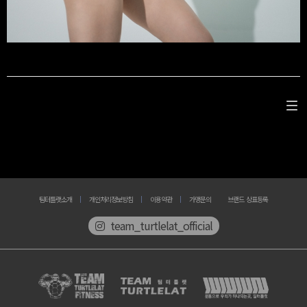
팀터틀랫소개
개인처리정보방침
이용약관
가맹문의
브랜드 상표등록
team_turtlelat_official