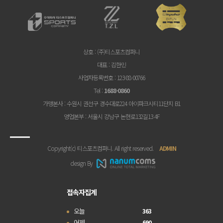
상호
: (주)티스포츠컴퍼니
대표
: 김한민
사업자등록번호
: 123-88-00766
Tel
:
1688-0860
가맹본사
: 수원시 권선구 경수대로224 아이파크시티11단지 B1
영업본부
: 서울시 강남구 논현로132길13 4F
Copyright(c) 티스포츠컴퍼니. All right reserved.
ADMIN
design By
접속자집계
오늘
363
어제
690