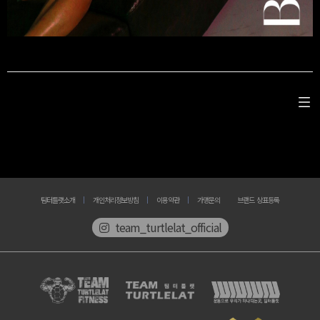
팀터틀랫소개
개인처리정보방침
이용약관
가맹문의
브랜드 상표등록
team_turtlelat_official