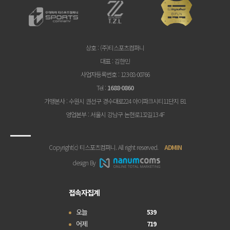
상호
: (주)티스포츠컴퍼니
대표
: 김한민
사업자등록번호
: 123-88-00766
Tel
:
1688-0860
가맹본사
: 수원시 권선구 경수대로224 아이파크시티11단지 B1
영업본부
: 서울시 강남구 논현로132길13 4F
Copyright(c) 티스포츠컴퍼니. All right reserved.
ADMIN
design By
접속자집계
오늘
539
어제
719