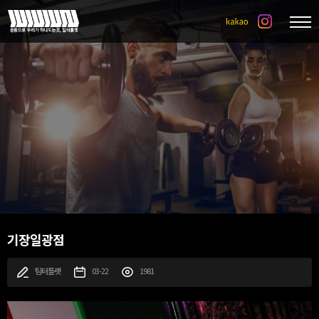
기장일광점
팀터틀랫
03-22
1981