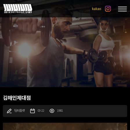
김해인제대점
팀터틀랫
03-22
1981