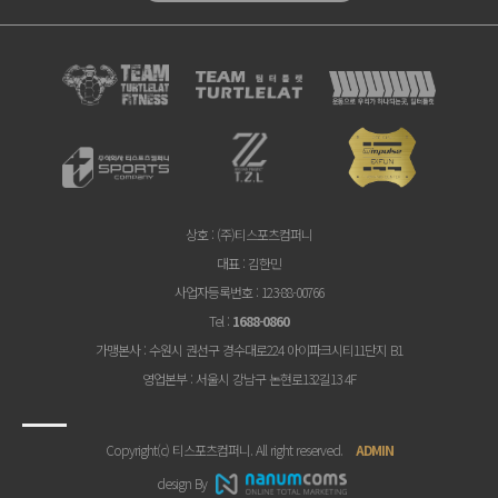
상호
: (주)티스포츠컴퍼니
대표
: 김한민
사업자등록번호
: 123-88-00766
Tel
:
1688-0860
가맹본사
: 수원시 권선구 경수대로224 아이파크시티11단지 B1
영업본부
: 서울시 강남구 논현로132길13 4F
Copyright(c) 티스포츠컴퍼니. All right reserved.
ADMIN
design By