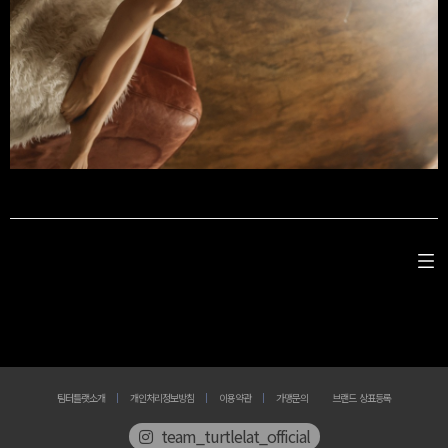
팀터틀랫소개
개인처리정보방침
이용약관
가맹문의
브랜드 상표등록
team_turtlelat_official