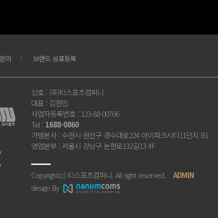
문의
브랜드 상표등록
상호
: (주)티스포츠컴퍼니
대표
: 김한민
사업자등록번호
: 123-88-00766
Tel
:
1688-0860
가맹본사
: 수원시 권선구 경수대로224 아이파크시티11단지 B1
영업본부
: 서울시 강남구 논현로132길13 4F
Copyright(c) 티스포츠컴퍼니. All right reserved.
ADMIN
design By