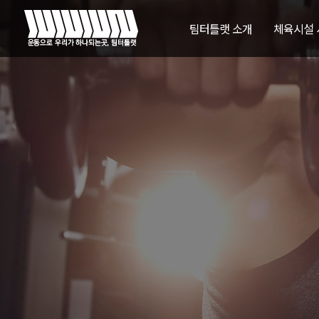
팀터틀랫 소개
체육시설