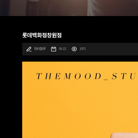
롯데백화점창원점
팀터틀랫
03-22
1971