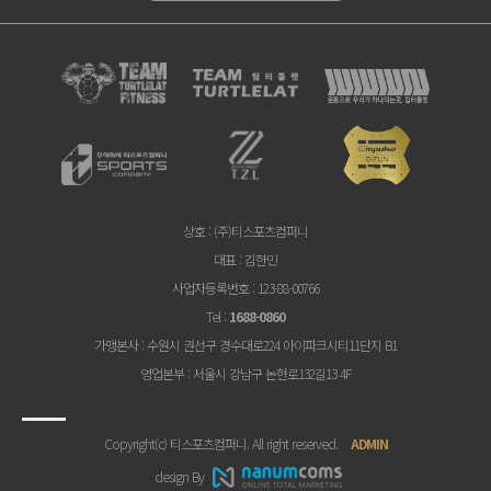
상호
: (주)티스포츠컴퍼니
대표
: 김한민
사업자등록번호
: 123-88-00766
Tel
:
1688-0860
가맹본사
: 수원시 권선구 경수대로224 아이파크시티11단지 B1
영업본부
: 서울시 강남구 논현로132길13 4F
Copyright(c) 티스포츠컴퍼니. All right reserved.
ADMIN
design By