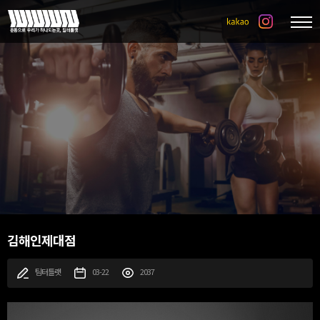
김해인제대점
팀터틀랫
03-22
2037