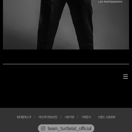
팀터틀랫소개
개인처리정보방침
이용약관
가맹문의
브랜드 상표등록
team_turtlelat_official