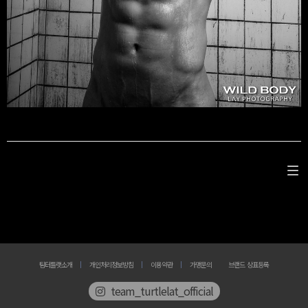
팀터틀랫소개
개인처리정보방침
이용약관
가맹문의
브랜드 상표등록
team_turtlelat_official