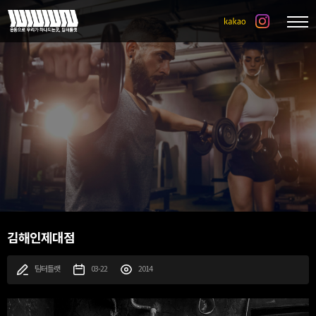
김해인제대점
팀터틀랫
03-22
2014