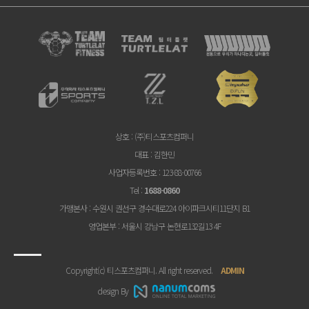
상호
: (주)티스포츠컴퍼니
대표
: 김한민
사업자등록번호
: 123-88-00766
Tel
:
1688-0860
가맹본사
: 수원시 권선구 경수대로224 아이파크시티11단지 B1
영업본부
: 서울시 강남구 논현로132길13 4F
Copyright(c) 티스포츠컴퍼니. All right reserved.
ADMIN
design By