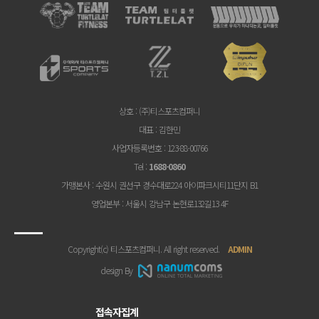
상호
: (주)티스포츠컴퍼니
대표
: 김한민
사업자등록번호
: 123-88-00766
Tel
:
1688-0860
가맹본사
: 수원시 권선구 경수대로224 아이파크시티11단지 B1
영업본부
: 서울시 강남구 논현로132길13 4F
Copyright(c) 티스포츠컴퍼니. All right reserved.
ADMIN
design By
접속자집계