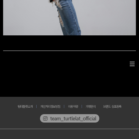
팀터틀랫소개
개인처리정보방침
이용약관
가맹문의
브랜드 상표등록
team_turtlelat_official