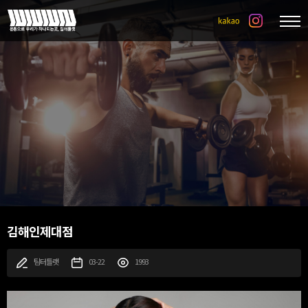
김해인제대점
팀터틀랫
03-22
1993