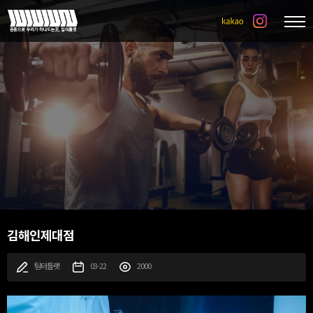
김해인제대점
팀터틀랫
03-22
2000