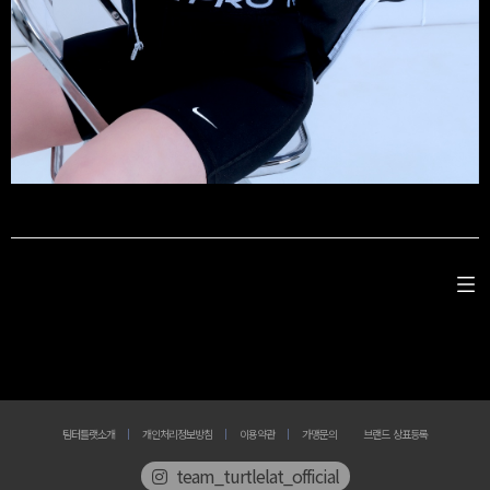
팀터틀랫소개
개인처리정보방침
이용약관
가맹문의
브랜드 상표등록
team_turtlelat_official