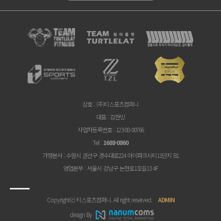
상호
: (주)티스포츠컴퍼니
대표
: 김한민
사업자등록번호
: 123-88-00766
Tel
:
1688-0860
가맹본사
: 수원시 권선구 경수대로224 아이파크시티11단지 B1
영업본부
: 서울시 강남구 논현로132길13 4F
Copyright(c) 티스포츠컴퍼니. All right reserved.
ADMIN
design By