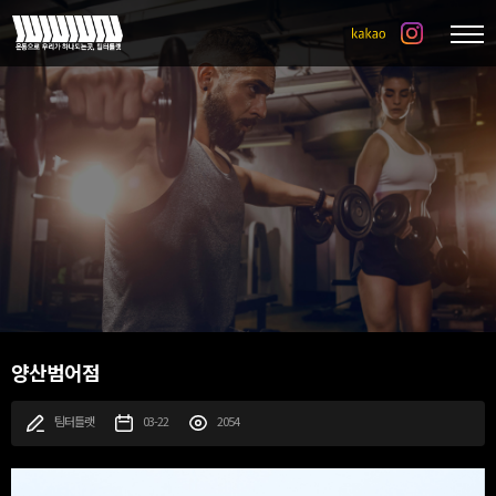
양산범어점
팀터틀랫
03-22
2054