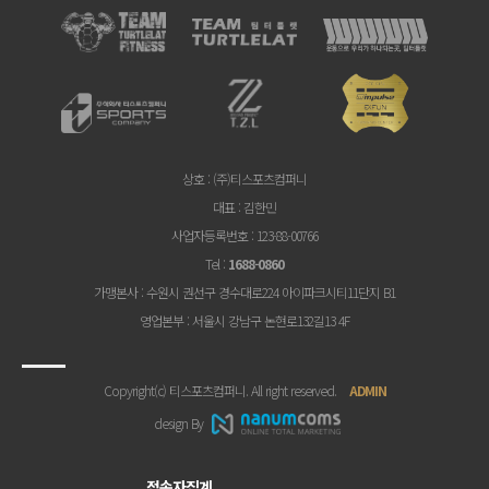
상호
: (주)티스포츠컴퍼니
대표
: 김한민
사업자등록번호
: 123-88-00766
Tel
:
1688-0860
가맹본사
: 수원시 권선구 경수대로224 아이파크시티11단지 B1
영업본부
: 서울시 강남구 논현로132길13 4F
Copyright(c) 티스포츠컴퍼니. All right reserved.
ADMIN
design By
접속자집계