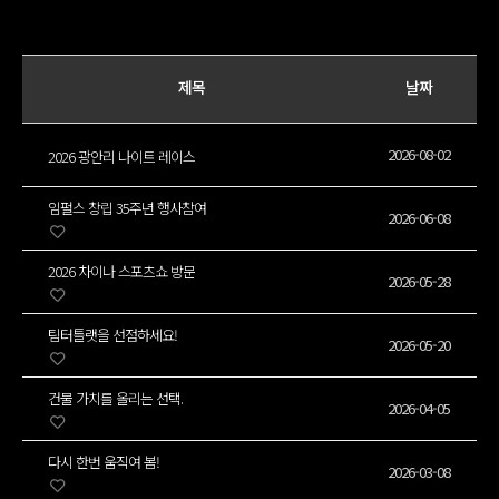
제목
날짜
2026-08-02
2026 광안리 나이트 레이스
임펄스 창립 35주년 행사참여
2026-06-08
2026 차이나 스포츠쇼 방문
2026-05-28
팀터틀랫을 선점하세요!
2026-05-20
건물 가치를 올리는 선택.
2026-04-05
다시 한번 움직여 봄!
2026-03-08