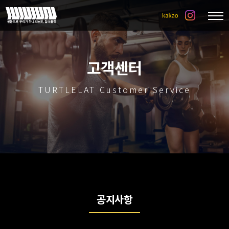
고객센터
TURTLELAT Customer Service
공지사항