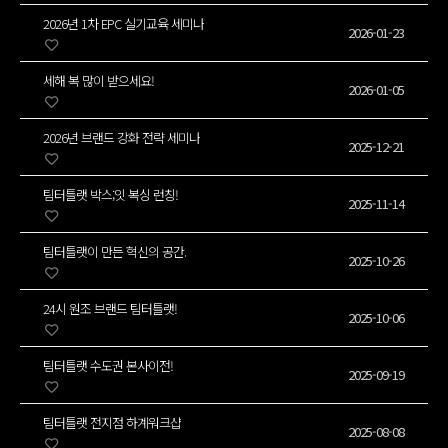
2026년 1차 EPC 실기교육 세미나
2026-01-23
세해 복 많이 받으세요!
2026-01-05
2026년 브랜드 강화 전략 세미나
2025-12-21
팀터틀랫 박스;잇 복싱 런칭!
2025-11-14
팀터틀랫이 만든 혁신의 공간.
2025-10-26
24시 원조 브랜드 팀터틀랫!
2025-10-06
팀터틀랫 수도권 본사이전!
2025-09-19
팀터틀랫 전지점 하계워크샵
2025-08-08