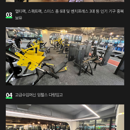
멀티랙, 스쿼트랙, 스미스 총 6대 및 벤치프레스 3대 등 인기 기구 중복
03
보유
04
고급수입머신 임펄스 다량입고