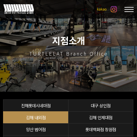
지점소개
TURTLELAT Branch Office
진해롯데시네마점
대구 상인점
김해 내외점
김해 인제대점
양산 범어점
롯데백화점 창원점