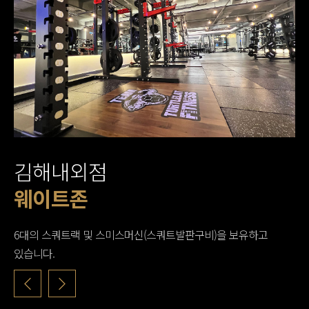
김해내외점
프리웨이트존
프리웨이트존
웨이트존
웨이트 머신존
웨이트 머신존
유산소존
유산소존
포토존
포토존
스트레칭존
탈의실 & 샤워실
6대의 스쿼트랙 및 스미스머신(스쿼트발판구비)을 보유하고
있습니다.