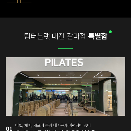
팀터틀랫 대전 갈마점
특별함
바렐, 체어, 캐포머 등의 대기구가 마련되어 있어
01