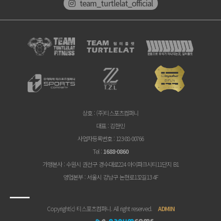
team_turtlelat_official
상호
: (주)티스포츠컴퍼니
대표
: 김한민
사업자등록번호
: 123-88-00766
Tel
:
1688-0860
가맹본사
: 수원시 권선구 경수대로224 아이파크시티11단지 B1
영업본부
: 서울시 강남구 논현로132길13 4F
Copyright(c) 티스포츠컴퍼니. All right reserved.
ADMIN