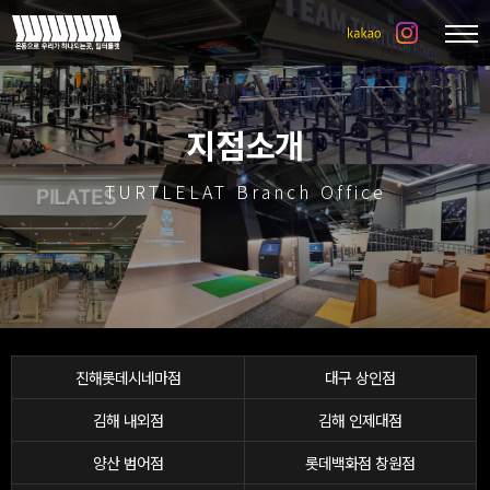
지점소개
TURTLELAT Branch Office
진해롯데시네마점
대구 상인점
김해 내외점
김해 인제대점
양산 범어점
롯데백화점 창원점