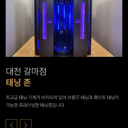
대전 갈마점
대기구 필라테스 존
골프 존
태닝 존
스트레칭 존
웨이트 존
G.X 존
건식 반신욕기 존
탈의실
샤워실
유산소 존
프리 웨이트 존
최고급 태닝 기계가 비치되어 있어 브론즈 태닝과 화이트 태닝이
가능한 프라이빗한 태닝존입니다.