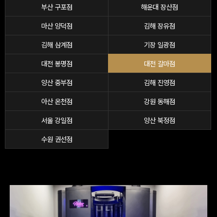
부산 구포점
해운대 장산점
마산 양덕점
김해 장유점
김해 삼계점
기장 일광점
대전 봉명점
대전 갈마점
양산 중부점
김해 진영점
아산 온천점
강원 동해점
서울 강일점
양산 북정점
수원 권선점