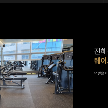
진해
웨이
웨이
웨이
웨이
웨이
스트
여자
남자
남자
남자
여자
여자
덤벨을 이