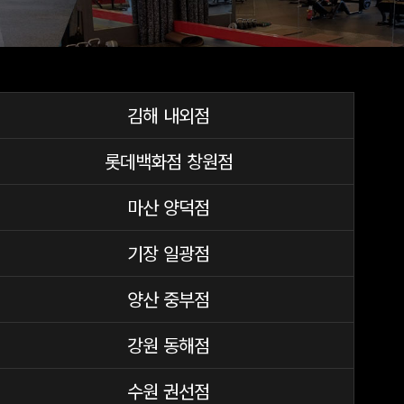
김해 내외점
롯데백화점 창원점
마산 양덕점
기장 일광점
양산 중부점
강원 동해점
수원 권선점