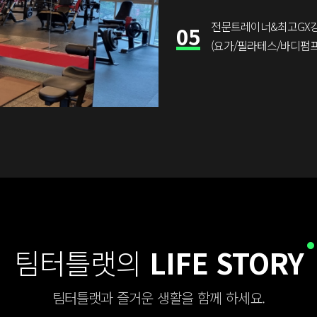
전문트레이너&최고GX
05
(요가/필라테스/바디펌프
팀터틀랫의
LIFE STORY
팀터틀랫과 즐거운 생활을 함께 하세요.