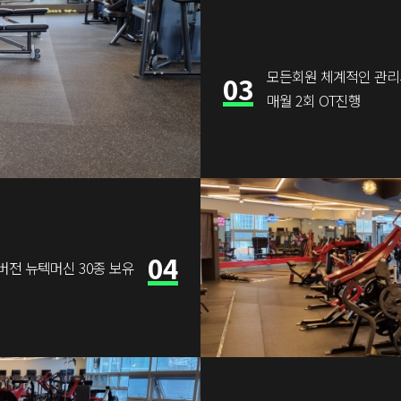
모든회원 체계적인 관
03
매월 2회 OT진행
04
버전 뉴텍머신 30종 보유