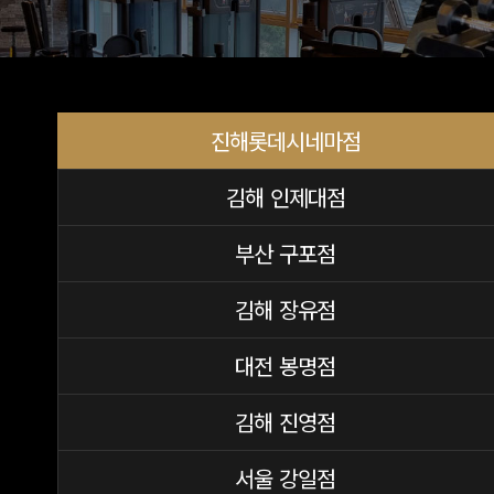
진해롯데시네마점
김해 인제대점
부산 구포점
김해 장유점
대전 봉명점
김해 진영점
서울 강일점