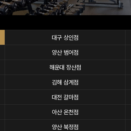
대구 상인점
양산 범어점
해운대 장산점
김해 삼계점
대전 갈마점
아산 온천점
양산 북정점