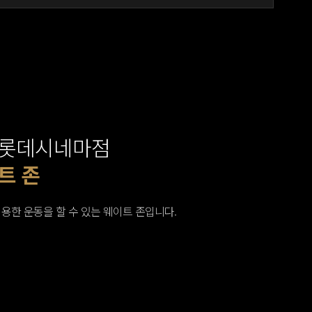
롯데시네마점
트 존
트 존
트 존
트 머신존
트 머신존
레칭존
 탈의실
 탈의실
 샤워실
 샤워실
 샤워실
 샤워실
용한 운동을 할 수 있는 웨이트 존입니다.