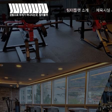
팀터틀랫 소개
체육시설