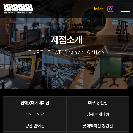
지점소개
TURTLELAT Branch Office
진해롯데시네마점
대구 상인점
김해 내외점
김해 인제대점
양산 범어점
롯데백화점 창원점