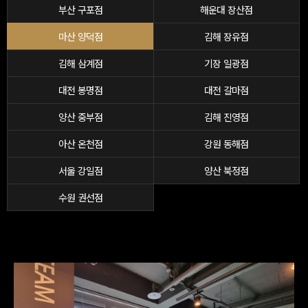
부산 구포점
해운대 장산점
마산 양덕점
김해 장유점
김해 삼계점
기장 일광점
대전 봉명점
대전 갈마점
양산 중부점
김해 진영점
아산 온천점
강원 동해점
서울 강일점
양산 북정점
수원 권선점