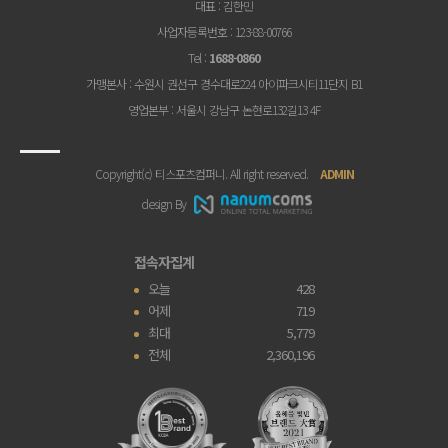
대표
: 김한민
사업자등록번호
: 123-88-00766
Tel
:
1688-0860
가맹본사
: 수원시 권선구 경수대로224 아이파크시티11단지 B1
영업본부
: 서울시 강남구 논현로132길13 4F
Copyright(c) 티스포츠컴퍼니. All right reserved.
ADMIN
design By
접속자집계
오늘
428
어제
719
최대
5,779
전체
2,360,196