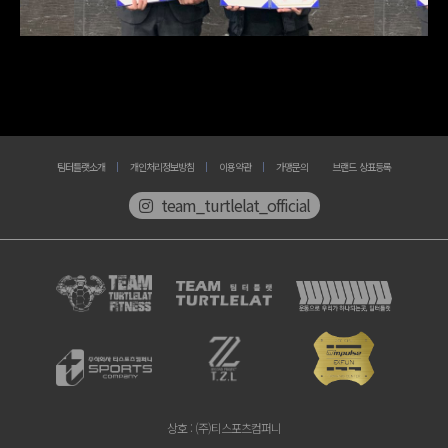
팀터틀랫소개
개인처리정보방침
이용약관
가맹문의
브랜드 상표등록
team_turtlelat_official
상호
: (주)티스포츠컴퍼니