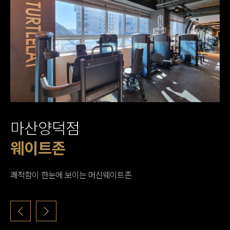
마산양덕점
웨이트존
웨이트존
웨이트존
프리 웨이트 존
프리 웨이트 존
프리 웨이트 존
코어존
유산소존
샤워실
탈의실
쾌적함이 한눈에 보이는 머신웨이트존