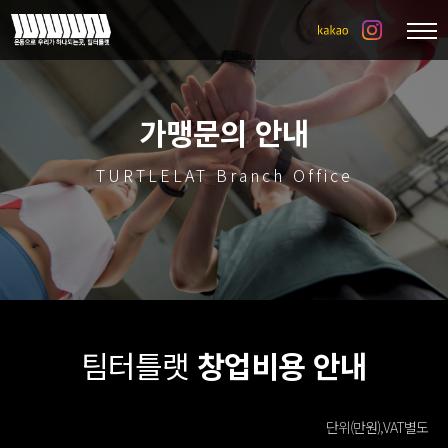
가맹문의 안내
TURTLELAT Branch Office
팀터틀랫
창업비용 안내
단위(만원),VAT별도