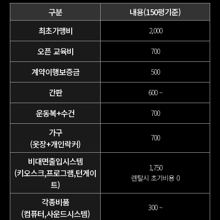
구분
내용(150평기준)
최초가맹비
2,000
오픈 교육비
700
계약이행보증금
500
간판
600 ~
운동복+수건
700
가구
700
(옷장+개인락커)
비대면출입시스템
1,750
(키오스크,프로그램,턴게이
렌탈시 초기비용 0
트)
각종비품
300 ~
(컴퓨터,사운드시스템)