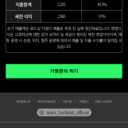
지출합계
2,235
43.5%
세전 이익
2,965
57%
상기 매출액은 로드샵 지점의 매출로 측정 된 실제 정산자료입니다.
영업이
익은 고정자산에 대한 감가 삼각비 및 세금이 제외된 세전 영업이익이며,
매
장 운영 시 상권, 위치, 점주 운영에 따라서 매출 및 지출 수익률이 달라질 수
있습니다.
팀터틀랫소개
개인처리정보방침
이용약관
가맹문의
브랜드 상표등록
team_turtlelat_official