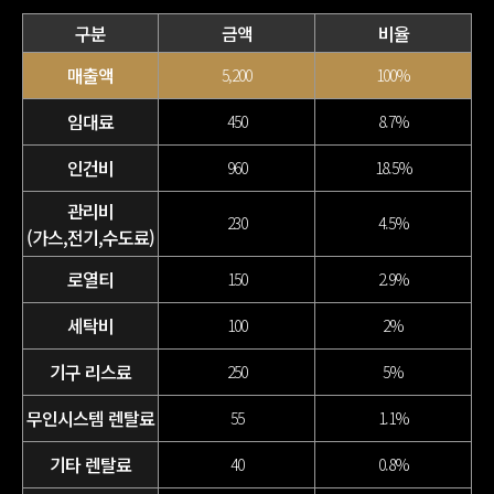
구분
금액
비율
매출액
5,200
100%
임대료
450
8.7%
인건비
960
18.5%
관리비
230
4.5%
(가스,전기,수도료)
로열티
150
2.9%
세탁비
100
2%
기구 리스료
250
5%
무인시스템 렌탈료
55
1.1%
기타 렌탈료
40
0.8%