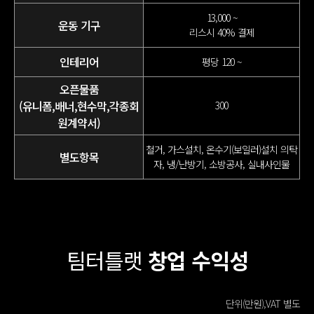
13,000 ~
운동 기구
리스시 40% 결제
인테리어
평당 120 ~
오픈물품
(유니폼,배너,현수막,각종회
300
원계약서)
철거, 가스설치, 온수기(보일러)설치
의탁
별도항목
자, 냉/난방기, 소방공사, 실내사인물
팀터틀랫
창업 수익성
단위(만원),VAT 별도