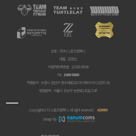
상호
: (주)티스포츠컴퍼니
대표
: 김한민
사업자등록번호
: 123-88-00766
Tel
:
1688-0860
가맹본사
: 수원시 권선구 경수대로224 아이파크시티11단지 B1
영업본부
: 서울시 강남구 논현로132길13 4F
Copyright(c) 티스포츠컴퍼니. All right reserved.
ADMIN
design By