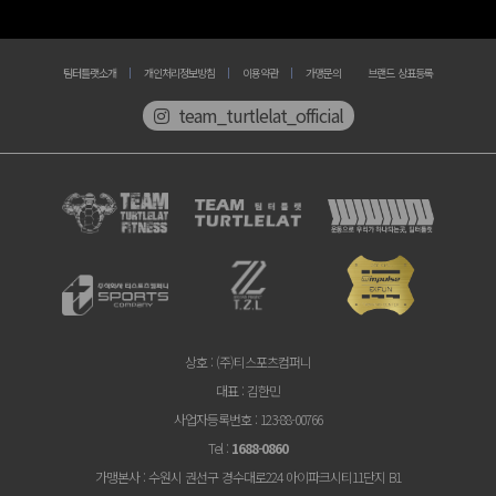
팀터틀랫소개
개인처리정보방침
이용약관
가맹문의
브랜드 상표등록
team_turtlelat_official
상호
: (주)티스포츠컴퍼니
대표
: 김한민
사업자등록번호
: 123-88-00766
Tel
:
1688-0860
가맹본사
: 수원시 권선구 경수대로224 아이파크시티11단지 B1