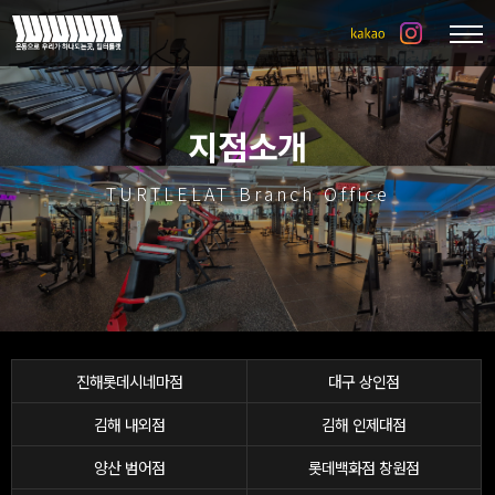
지점소개
TURTLELAT Branch Office
진해롯데시네마점
대구 상인점
김해 내외점
김해 인제대점
양산 범어점
롯데백화점 창원점