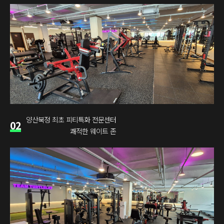
양산북정 최초 피티특화 전문센터
02
쾌적한 웨이트 존