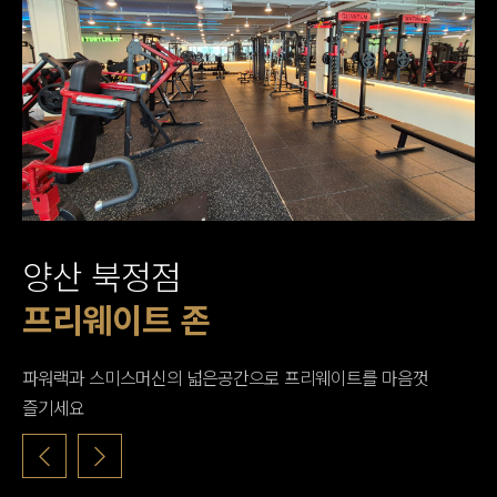
양산 북정점
카디오존
스트레칭 존
프리웨이트 존
웨이트 존
파워랙과 스미스머신의 넓은공간으로 프리웨이트를 마음껏
즐기세요