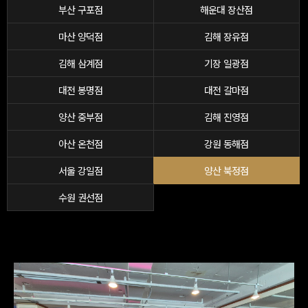
부산 구포점
해운대 장산점
마산 양덕점
김해 장유점
김해 삼계점
기장 일광점
대전 봉명점
대전 갈마점
양산 중부점
김해 진영점
아산 온천점
강원 동해점
서울 강일점
양산 북정점
수원 권선점