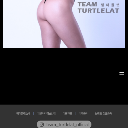
팀터틀랫소개
개인처리정보방침
이용약관
가맹문의
브랜드 상표등록
team_turtlelat_official