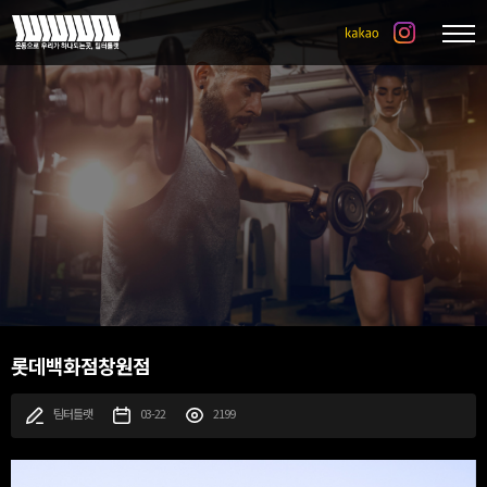
롯데백화점창원점
팀터틀랫
03-22
2199