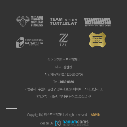
상호
: (주)티스포츠컴퍼니
대표
: 김한민
사업자등록번호
: 123-88-00766
Tel
:
1688-0860
가맹본사
: 수원시 권선구 경수대로224 아이파크시티11단지 B1
영업본부
: 서울시 강남구 논현로132길13 4F
Copyright(c) 티스포츠컴퍼니. All right reserved.
ADMIN
design By