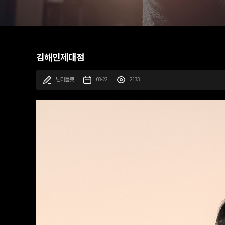
김해인제대점
팀터틀랫
03-22
2133