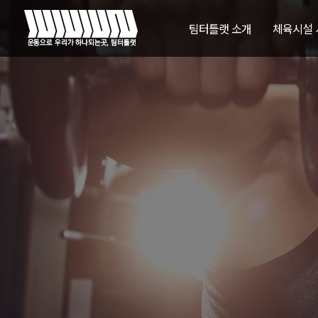
팀터틀랫 소개
체육시설