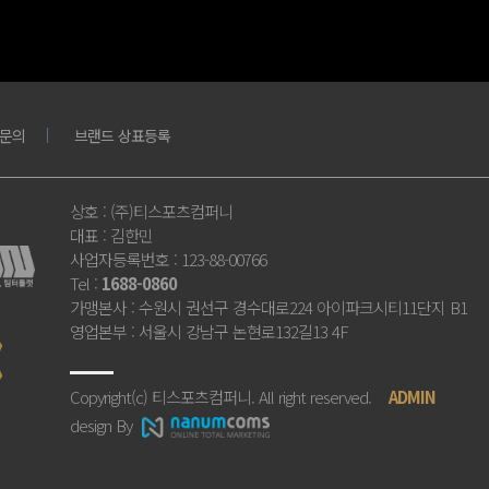
문의
브랜드 상표등록
상호
: (주)티스포츠컴퍼니
대표
: 김한민
사업자등록번호
: 123-88-00766
Tel
:
1688-0860
가맹본사
: 수원시 권선구 경수대로224 아이파크시티11단지 B1
영업본부
: 서울시 강남구 논현로132길13 4F
Copyright(c) 티스포츠컴퍼니. All right reserved.
ADMIN
design By