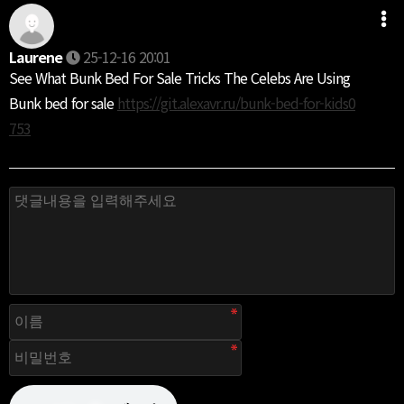
Laurene
25-12-16 20:01
See What Bunk Bed For Sale Tricks The Celebs Are Using
Bunk bed for sale
https://git.alexavr.ru/bunk-bed-for-kids0
753