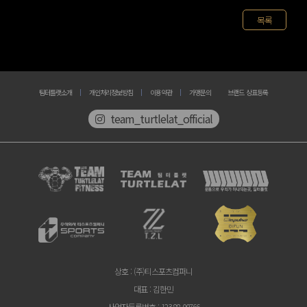
목록
팀터틀랫소개
개인처리정보방침
이용약관
가맹문의
브랜드 상표등록
team_turtlelat_official
상호
: (주)티스포츠컴퍼니
대표
: 김한민
사업자등록번호
: 123-88-00766