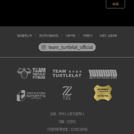
목록
팀터틀랫소개
개인처리정보방침
이용약관
가맹문의
브랜드 상표등록
team_turtlelat_official
상호
: (주)티스포츠컴퍼니
대표
: 김한민
사업자등록번호
: 123-88-00766