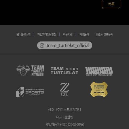
목록
팀터틀랫소개
개인처리정보방침
이용약관
가맹문의
브랜드 상표등록
team_turtlelat_official
상호
: (주)티스포츠컴퍼니
대표
: 김한민
사업자등록번호
: 123-88-00766