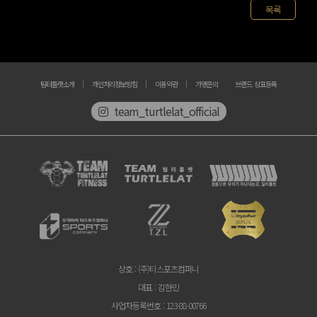
목록
팀터틀랫소개
개인처리정보방침
이용약관
가맹문의
브랜드 상표등록
team_turtlelat_official
상호
: (주)티스포츠컴퍼니
대표
: 김한민
사업자등록번호
: 123-88-00766