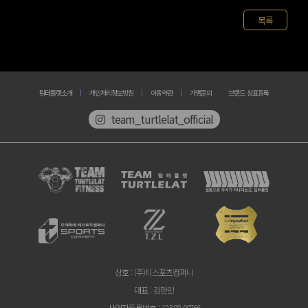
목록
팀터틀랫소개
개인처리정보방침
이용약관
가맹문의
브랜드 상표등록
team_turtlelat_official
상호
: (주)티스포츠컴퍼니
대표
: 김한민
사업자등록번호
: 123-88-00766