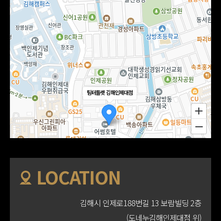
팀터틀랫 김해인제대점
LOCATION
김해시 인제로188번길 13 보람빌딩 2층
(도네누김해인제대점 위)