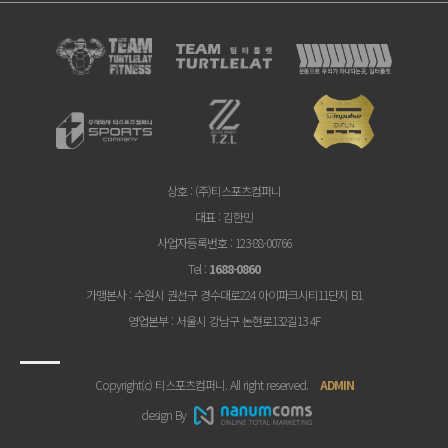
상호
: (주)티스포츠컴퍼니
대표
: 김한민
사업자등록번호
: 123-88-00766
Tel
:
1688-0860
가맹본사
: 수원시 권선구 경수대로224 아이파크시티11단지 B1
영업본부
: 서울시 강남구 논현로132길13 4F
Copyright(c) 티스포츠컴퍼니. All right reserved.
ADMIN
design By