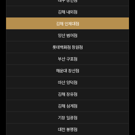
대구 상인점
김해 내외점
김해 인제대점
양산 범어점
롯데백화점 창원점
부산 구포점
해운대 장산점
마산 양덕점
김해 장유점
김해 삼계점
기장 일광점
대전 봉명점