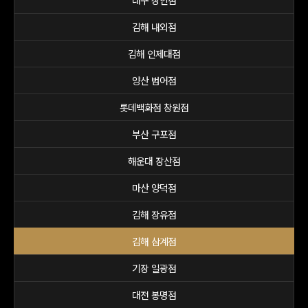
대구 상인점
김해 내외점
김해 인제대점
양산 범어점
롯데백화점 창원점
부산 구포점
해운대 장산점
마산 양덕점
김해 장유점
김해 삼계점
기장 일광점
대전 봉명점