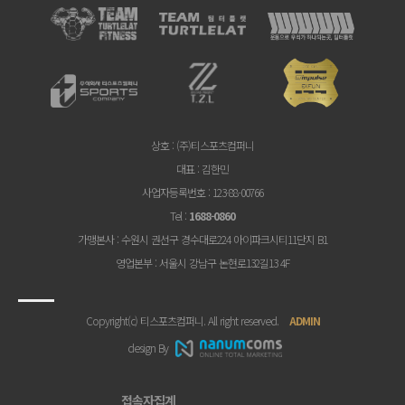
상호
: (주)티스포츠컴퍼니
대표
: 김한민
사업자등록번호
: 123-88-00766
Tel
:
1688-0860
가맹본사
: 수원시 권선구 경수대로224 아이파크시티11단지 B1
영업본부
: 서울시 강남구 논현로132길13 4F
Copyright(c) 티스포츠컴퍼니. All right reserved.
ADMIN
design By
접속자집계