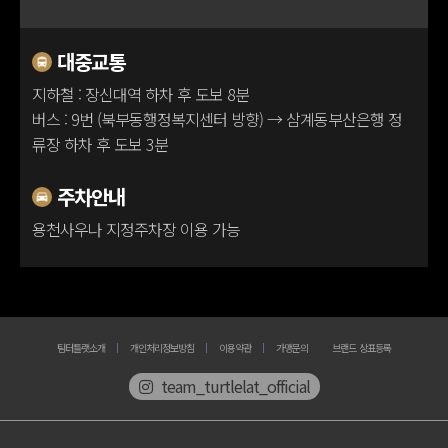
100m
대중교통
지하철 : 장신대역 하차 후 도보 8분
버스 : 9번 (북부동행정복지센터 방향) → 삼계동부산은행 정
류장 하차 후 도보 3분
주차안내
용천사우나 지정주차장 이용 가능
팀터틀랫소개
개인처리정보방침
이용약관
가맹문의
브랜드 상표등록
team_turtlelat_official