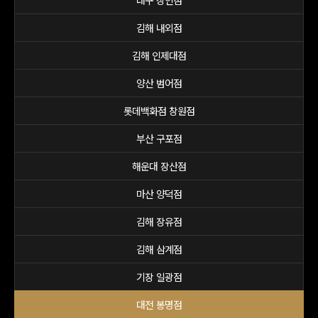
대구 상인점
김해 내외점
김해 인제대점
양산 범어점
롯데백화점 창원점
부산 구포점
해운대 장산점
마산 양덕점
김해 장유점
김해 삼계점
기장 일광점
대전 봉명점