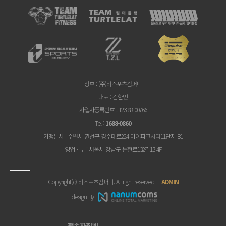
상호
: (주)티스포츠컴퍼니
대표
: 김한민
사업자등록번호
: 123-88-00766
Tel
:
1688-0860
가맹본사
: 수원시 권선구 경수대로224 아이파크시티11단지 B1
영업본부
: 서울시 강남구 논현로132길13 4F
Copyright(c) 티스포츠컴퍼니. All right reserved.
ADMIN
design By