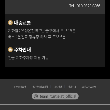
Tel .
010-9329-0866
100m
대중교통
지하철 : 유성온천역 7번 출구에서 도보 15분
버스 : 온천교 정류장 하차 후 도보 5분
주차안내
건물 지하주차장 이용 가능
팀터틀랫소개
개인처리정보방침
이용약관
가맹문의
브랜드 상표등록
team_turtlelat_official