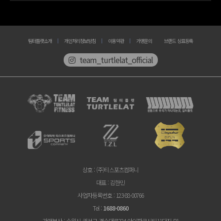
팀터틀랫소개
개인처리정보방침
이용약관
가맹문의
브랜드 상표등록
team_turtlelat_official
상호
: (주)티스포츠컴퍼니
대표
: 김한민
사업자등록번호
: 123-88-00766
Tel
:
1688-0860
가맹본사
: 수원시 권선구 경수대로224 아이파크시티11단지 B1