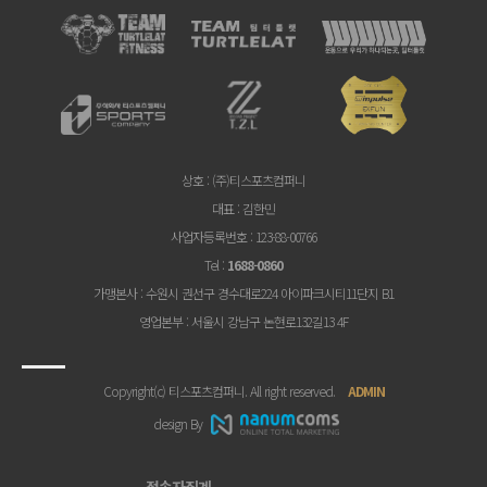
상호
: (주)티스포츠컴퍼니
대표
: 김한민
사업자등록번호
: 123-88-00766
Tel
:
1688-0860
가맹본사
: 수원시 권선구 경수대로224 아이파크시티11단지 B1
영업본부
: 서울시 강남구 논현로132길13 4F
Copyright(c) 티스포츠컴퍼니. All right reserved.
ADMIN
design By