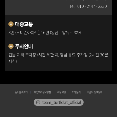
Tel .
010 - 2447 - 2230
100m
대중교통
8번 (우미린아파트), 16번 (동원로얄듀크 3차)
주차안내
건물 지하 주차장 (시간 제한 X), 영남 유료 주차장 (2시간 30분
제한)
팀터틀랫소개
개인처리정보방침
이용약관
가맹문의
브랜드 상표등록
team_turtlelat_official