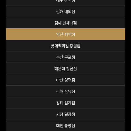
대구 상인점
김해 내외점
김해 인제대점
양산 범어점
롯데백화점 창원점
부산 구포점
해운대 장산점
마산 양덕점
김해 장유점
김해 삼계점
기장 일광점
대전 봉명점